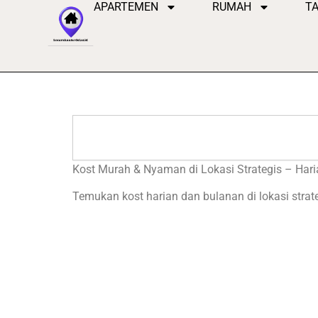
APARTEMEN
RUMAH
T
Lewati
ke
konten
Search
Kost Murah & Nyaman di Lokasi Strategis – Har
Temukan kost harian dan bulanan di lokasi strate