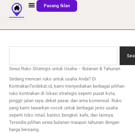
Lewati
Pasang Iklan
ke
konten
S
e
Sea
a
r
Sewa Ruko Strategis untuk Usaha – Bulanan & Tahunan
c
Sedang mencari ruko untuk usaha Anda? Di
h
KontrakanTerdekat.id, kami menyediakan berbagai pilihan
ruko kontrakan di lokasi strategis seperti pusat kota,
pinggir jalan raya, dekat pasar, dan area komersial. Ruko
yang kami tawarkan cocok untuk berbagai jenis usaha
seperti toko retail, kantor, bengkel, kafe, dan lainnya.
Tersedia pilihan sewa bulanan maupun tahunan dengan
harga bersaing.