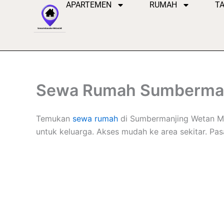
APARTEMEN
RUMAH
T
Lewati
ke
konten
Sewa Rumah Sumberman
Temukan
sewa rumah
di Sumbermanjing Wetan Mal
untuk keluarga. Akses mudah ke area sekitar. Pa